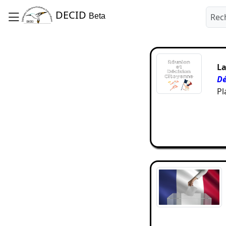
DECID
Beta
La
D
Pl