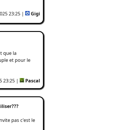
025 23:25 |
Gigi
t que la
ple et pour le
5 23:25 |
Pascal
iliser???
nvite pas c'est le