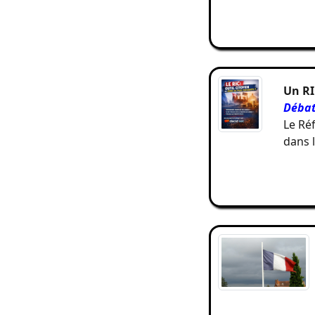
Un RIC
Déba
Le Ré
dans l