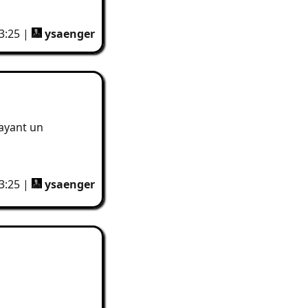
3:25 |
ysaenger
 ayant un
3:25 |
ysaenger