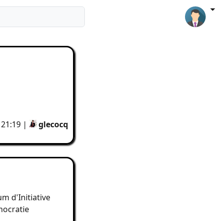
 21:19 |
glecocq
m d'Initiative
émocratie