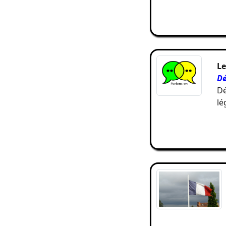
Le
D
Dé
lé