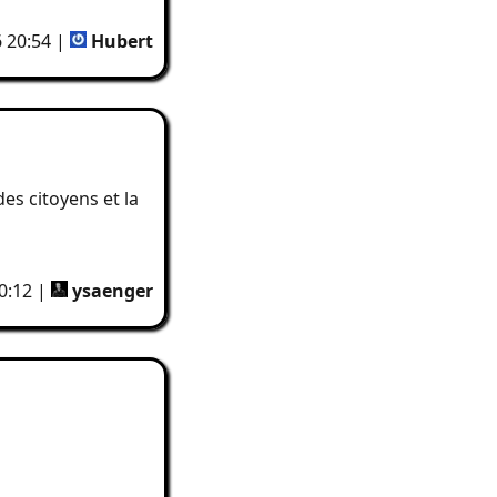
6 20:54 |
Hubert
s citoyens et la
0:12 |
ysaenger