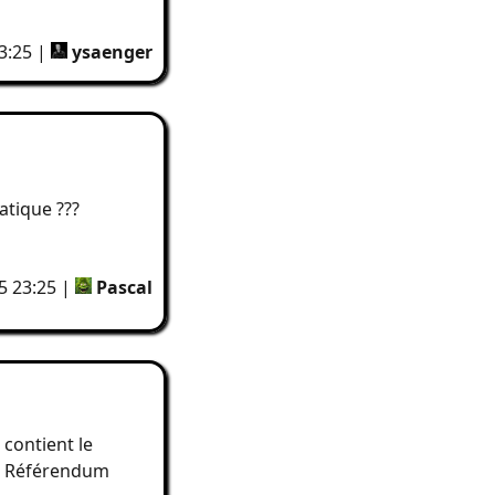
3:25 |
ysaenger
atique ???
5 23:25 |
Pascal
 contient le
’un Référendum