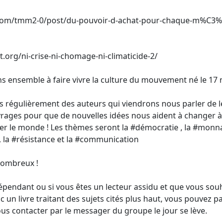
e.com/tmm2-0/post/du-pouvoir-d-achat-pour-chaque-m%C3
t.org/ni-crise-ni-chomage-ni-climaticide-2/
ns ensemble à faire vivre la culture du mouvement né le 17
égulièrement des auteurs qui viendrons nous parler de leur
rages pour que de nouvelles idées nous aident à changer à 
le monde ! Les thèmes seront la #démocratie , la #monnaie,
, la #résistance et la #communication
nombreux !
dépendant ou si vous êtes un lecteur assidu et que vous so
c un livre traitant des sujets cités plus haut, vous pouvez pa
ous contacter par le messager du groupe le jour se lève.