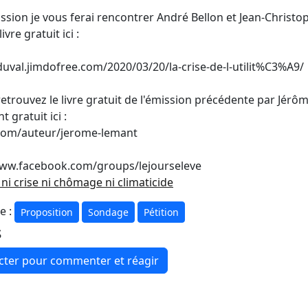
ssion je vous ferai rencontrer André Bellon et Jean-Christ
vre gratuit ici :
duval.jimdofree.com/2020/03/20/la-crise-de-l-utilit%C3%A9/
trouvez le livre gratuit de l'émission précédente par Jérô
 gratuit ici :
.com/auteur/jerome-lemant
/www.facebook.com/groups/lejourseleve
 ni crise ni chômage ni climaticide
e :
Proposition
Sondage
Pétition
s
ecter pour commenter et réagir