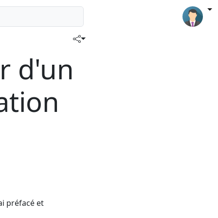
r d'un
éation
ai préfacé et